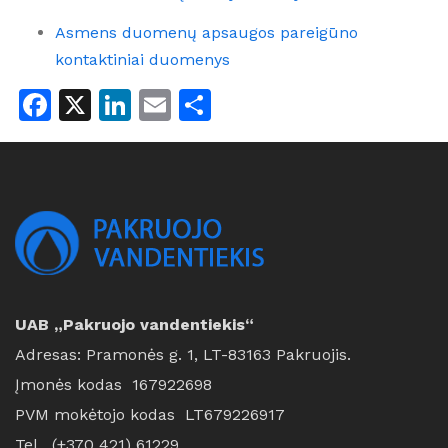
Asmens duomenų apsaugos pareigūno
kontaktiniai duomenys
Facebook
X
LinkedIn
Email
Share
UAB „Pakruojo vandentiekis“
Adresas: Pramonės g. 1, LT-83163 Pakruojis.
Įmonės kodas 167922698
PVM mokėtojo kodas LT679226917
Tel. (+370 421) 61229