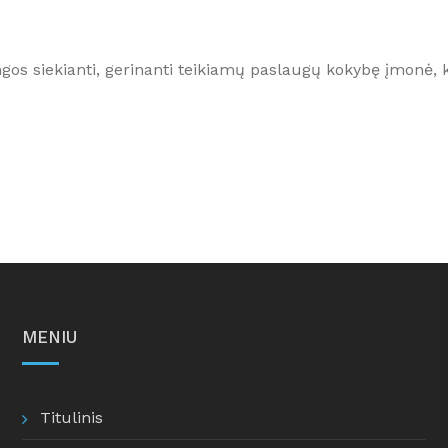
 AUKCIONAI
vimo dokumentai
ngos siekianti, gerinanti teikiamų paslaugų kokybę įmonė, ku
nė sauga
MENIU
Titulinis