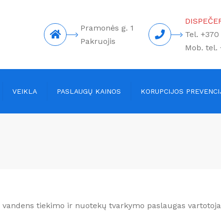
DISPEČER
Pramonės g. 1
Tel. +370
Pakruojis
Mob. tel.
VEIKLA
PASLAUGŲ KAINOS
KORUPCIJOS PREVENCI
ns tiekimas
Vandens kainos
gyventojams
kų tvarkymas
Vandens kainos įmonėms
aitos
Kitų paslaugų kainos
ji pirkimai
amos paslaugos
as vandens tiekimo ir nuotekų tvarkymo paslaugas vartotoj