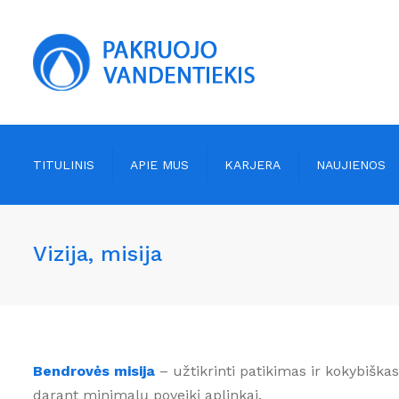
TITULINIS
APIE MUS
KARJERA
NAUJIENOS
Bendra informacija
Vande
Vizija, misija
Valdymas
Nuote
Vizija, misija
Atask
Projektai
Viešie
Darbo užmokestis
Teiki
Bendrovės misija
– užtikrinti patikimas ir kokybišk
darant minimalų poveikį aplinkai.