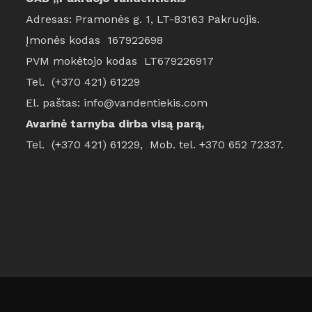
Adresas: Pramonės g. 1, LT-83163 Pakruojis.
Įmonės kodas 167922698
PVM mokėtojo kodas LT679226917
Tel. (+370 421) 61229
El. paštas: info@vandentiekis.com
Avarinė tarnyba dirba visą parą,
Tel. (+370 421) 61229, Mob. tel. +370 652 72337.