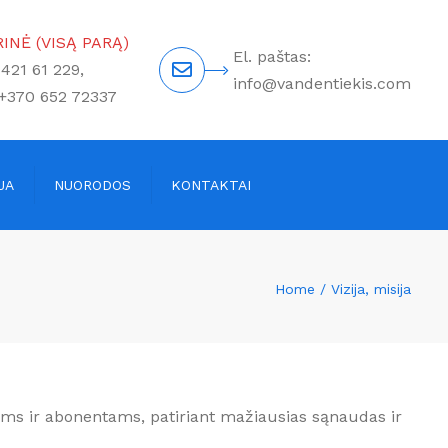
×
INĖ (VISĄ PARĄ)
El. paštas:
 421 61 229,
info@vandentiekis.com
 +370 652 72337
JA
NUORODOS
KONTAKTAI
Home
Vizija, misija
ams ir abonentams, patiriant mažiausias sąnaudas ir