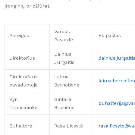
įrenginių priežiūra).
Vardas
Pareigos
El. paštas
Pavardė
Dainius
Direktorius
dainius.jurgait
Jurgaitis
Direktoriaus
Laima
laima.bernotie
pavaduotoja
Bernotienė
Vyr.
Gintarė
buhalterija@va
finansininkė
Brazienė
Buhalterė
Rasa Liesytė
rasa.liesyte@v