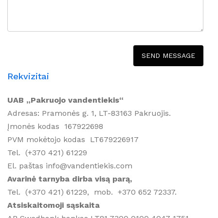
Rekvizitai
UAB „Pakruojo vandentiekis“
Adresas: Pramonės g. 1, LT-83163 Pakruojis.
Įmonės kodas 167922698
PVM mokėtojo kodas LT679226917
Tel. (+370 421) 61229
El. paštas info@vandentiekis.com
Avarinė tarnyba dirba visą parą,
Tel. (+370 421) 61229, mob. +370 652 72337.
Atsiskaitomoji sąskaita