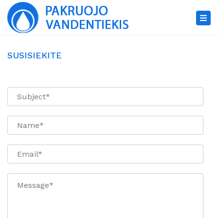
×
Tog
nav
SUSISIEKITE