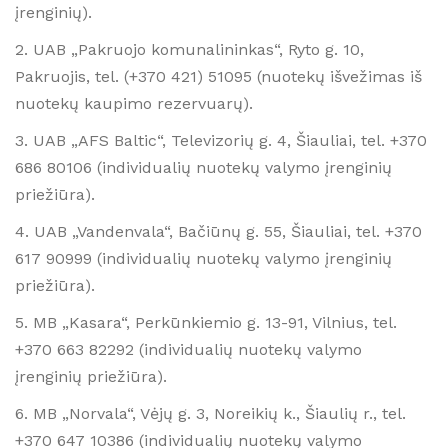
įrenginių).
2. UAB „Pakruojo komunalininkas“, Ryto g. 10,
Pakruojis, tel. (+370 421) 51095 (nuotekų išvežimas iš
nuotekų kaupimo rezervuarų).
3. UAB „AFS Baltic“, Televizorių g. 4, Šiauliai, tel. +370
686 80106 (individualių nuotekų valymo įrenginių
priežiūra).
4. UAB „Vandenvala“, Bačiūnų g. 55, Šiauliai, tel. +370
617 90999 (individualių nuotekų valymo įrenginių
priežiūra).
5. MB „Kasara“, Perkūnkiemio g. 13-91, Vilnius, tel.
+370 663 82292 (individualių nuotekų valymo
įrenginių priežiūra).
6. MB „Norvala“, Vėjų g. 3, Noreikių k., Šiaulių r., tel.
+370 647 10386 (individualių nuotekų valymo