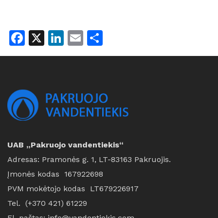
Facebook
X
LinkedIn
Email
Share
UAB „Pakruojo vandentiekis“
Adresas: Pramonės g. 1, LT-83163 Pakruojis.
Įmonės kodas 167922698
PVM mokėtojo kodas LT679226917
Tel. (+370 421) 61229
El. paštas: info@vandentiekis.com