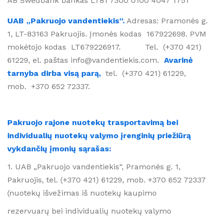
AB Swedbank bankas LT81 7300 0100 4047 1751
UAB „Pakruojo vandentiekis“.
Adresas: Pramonės g.
1, LT-83163 Pakruojis. Įmonės kodas 167922698. PVM
mokėtojo kodas LT679226917. Tel. (+370 421)
61229, el. paštas info@vandentiekis.com.
Avarinė
tarnyba dirba visą parą,
tel. (+370 421) 61229,
mob. +370 652 72337.
Pakruojo rajone nuotekų trasportavimą bei
individualių nuotekų valymo įrenginių priežiūrą
vykdančių įmonių sąrašas:
1. UAB „Pakruojo vandentiekis“, Pramonės g. 1,
Pakruojis, tel. (+370 421) 61229, mob. +370 652 72337
(nuotekų išvežimas iš nuotekų kaupimo
rezervuarų bei individualių nuotekų valymo