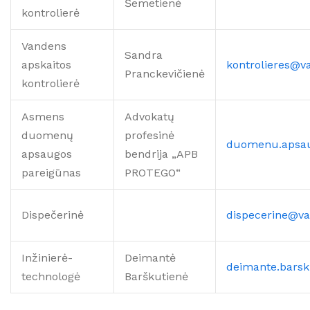
Šemetienė
kontrolierė
Vandens
Sandra
apskaitos
kontrolieres@v
Pranckevičienė
kontrolierė
Asmens
Advokatų
duomenų
profesinė
duomenu.apsau
apsaugos
bendrija „APB
pareigūnas
PROTEGO“
Dispečerinė
dispecerine@va
Inžinierė-
Deimantė
deimante.barsk
technologė
Barškutienė