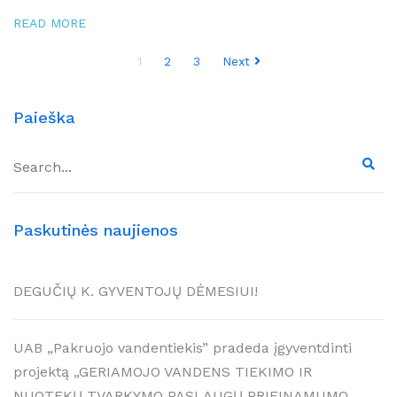
READ MORE
Posts
1
2
3
Next
pagination
Paieška
Paskutinės naujienos
DEGUČIŲ K. GYVENTOJŲ DĖMESIUI!
UAB „Pakruojo vandentiekis” pradeda įgyventdinti
projektą „GERIAMOJO VANDENS TIEKIMO IR
NUOTEKŲ TVARKYMO PASLAUGŲ PRIEINAMUMO