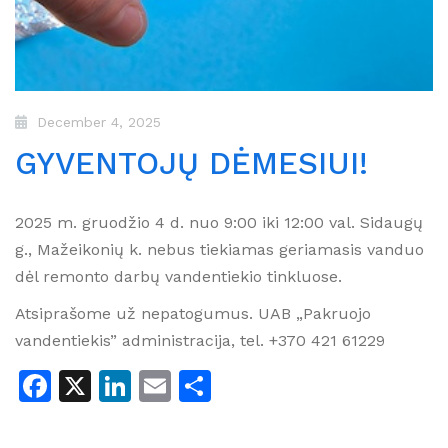
December 4, 2025
GYVENTOJŲ DĖMESIUI!
2025 m. gruodžio 4 d. nuo 9:00 iki 12:00 val. Sidaugų
g., Mažeikonių k. nebus tiekiamas geriamasis vanduo
dėl remonto darbų vandentiekio tinkluose.
Atsiprašome už nepatogumus. UAB „Pakruojo
vandentiekis” administracija, tel. +370 421 61229
Facebook
X
LinkedIn
Email
Share