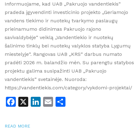
Informuojame, kad UAB „Pakruojo vandentiekis“
pradeda įgyvendinti investicinio projekto „Geriamojo
vandens tiekimo ir nuotekų tvarkymo paslaugų
prieinamumo didinimas Pakruojo rajono
savivaldybėje“ veiklą „Vandentiekio ir nuotekų
šalinimo tinklų bei nuotekų valyklos statyba Lygumų
miestelyje“. Rangovas UAB „KRS“ darbus numato
pradėti 2026 m. balandžio mėn. Su parengtu statybos
projektu galima susipažinti UAB „Pakruojo
vandentiekis“ svetainėje. Nuoroda:
https://vandentiekis.com/category/vykdomi-projektai/
Facebook
X
LinkedIn
Email
Share
READ MORE