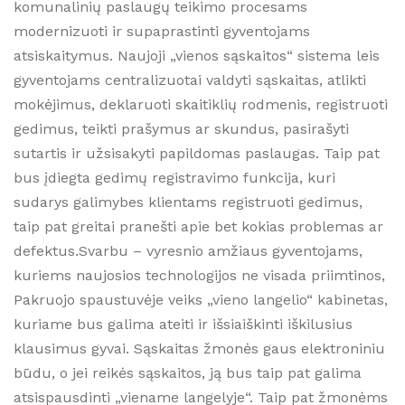
komunalinių paslaugų teikimo procesams
modernizuoti ir supaprastinti gyventojams
atsiskaitymus. Naujoji „vienos sąskaitos“ sistema leis
gyventojams centralizuotai valdyti sąskaitas, atlikti
mokėjimus, deklaruoti skaitiklių rodmenis, registruoti
gedimus, teikti prašymus ar skundus, pasirašyti
sutartis ir užsisakyti papildomas paslaugas. Taip pat
bus įdiegta gedimų registravimo funkcija, kuri
sudarys galimybes klientams registruoti gedimus,
taip pat greitai pranešti apie bet kokias problemas ar
defektus.Svarbu – vyresnio amžiaus gyventojams,
kuriems naujosios technologijos ne visada priimtinos,
Pakruojo spaustuvėje veiks „vieno langelio“ kabinetas,
kuriame bus galima ateiti ir išsiaiškinti iškilusius
klausimus gyvai. Sąskaitas žmonės gaus elektroniniu
būdu, o jei reikės sąskaitos, ją bus taip pat galima
atsispausdinti „viename langelyje“. Taip pat žmonėms