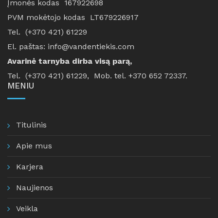
Įmonės kodas 167922698
PVM mokėtojo kodas LT679226917
Tel. (+370 421) 61229
El. paštas: info@vandentiekis.com
Avarinė tarnyba dirba visą parą,
Tel. (+370 421) 61229, Mob. tel. +370 652 72337.
MENIU
Titulinis
Apie mus
Karjera
Naujienos
Veikla