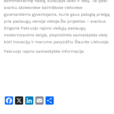
administracinę naštą, sutaupys laiko ir lėšų. Tai ypač
svarbu atokesnėse kaimiškose vietovėse
gyvenantiems gyventojams, kurie gaus patogią prieigą
prie paslaugų vienoje vietoje.Šis projektas – svarbus
žingsnis Pakruojo rajono viešųjų paslaugų
modernizavimo kelyje, atspindintis savivaldybės siekį
būti inovacijų ir tvarumo pavyzdžiu Šiaurės Lietuvoje.
Pakruojo rajono savivaldybės informacija
Facebook
X
LinkedIn
Email
Share