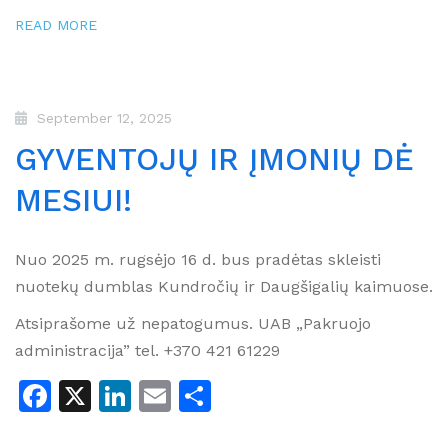
READ MORE
September 12, 2025
GYVENTOJŲ IR ĮMONIŲ DĖ
MESIUI!
Nuo 2025 m. rugsėjo 16 d. bus pradėtas skleisti
nuotekų dumblas Kundročių ir Daugšigalių kaimuose.
Atsiprašome už nepatogumus. UAB „Pakruojo
administracija” tel. +370 421 61229
Facebook
X
LinkedIn
Email
Share