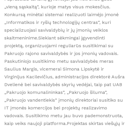
„vieną sąskaitą“, kurioje matys visus mokesčius.
Konkursą minėtai sistemai realizuoti laimėjo įmonė
„Informatikos ir ryšių technologijų centras“, kuri
specializuojasi savivaldybių ir jų įmonių veiklos
skaitmeninime.Siekiant sėkmingai įgyvendinti
projektą, organizuojami reguliarūs susitikimai su
Pakruojo rajono savivaldybės ir jos įmonių vadovais.
Paskutiniojo susitikimo metu savivaldybės meras
Saulius Margis, vicemerai Simona Lipskytė ir
Virginijus Kacilevičius, administracijos direktorė Aušra
Dvelienė bei savivaldybės skyrių vedėjai, taip pat UAB
„Pakruojo komunalininkas“, „Pakruojo šiluma“,
„Pakruojo vandentiekis“ įmonių direktoriai susitiko su
IT įmonės komercijos bei projektų realizavimo
vadovais. Susitikimo metu jau buvo pademonstruota,
kaip veiks naujoji platforma.Projektas skirtas viešųjų ir