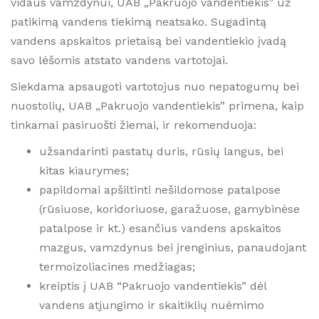
vidaus vamzdynui, UAB „Pakruojo vandentiekis” už
patikimą vandens tiekimą neatsako. Sugadintą
vandens apskaitos prietaisą bei vandentiekio įvadą
savo lėšomis atstato vandens vartotojai.
Siekdama apsaugoti vartotojus nuo nepatogumų bei
nuostolių, UAB „Pakruojo vandentiekis” primena, kaip
tinkamai pasiruošti žiemai, ir rekomenduoja:
užsandarinti pastatų duris, rūsių langus, bei
kitas kiaurymes;
papildomai apšiltinti nešildomose patalpose
(rūsiuose, koridoriuose, garažuose, gamybinėse
patalpose ir kt.) esančius vandens apskaitos
mazgus, vamzdynus bei įrenginius, panaudojant
termoizoliacines medžiagas;
kreiptis į UAB “Pakruojo vandentiekis” dėl
vandens atjungimo ir skaitiklių nuėmimo