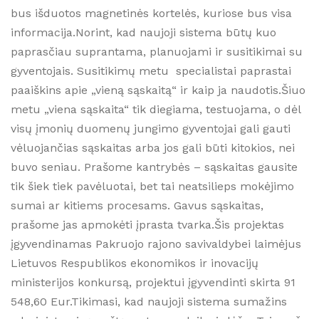
bus išduotos magnetinės kortelės, kuriose bus visa
informacija.Norint, kad naujoji sistema būtų kuo
paprasčiau suprantama, planuojami ir susitikimai su
gyventojais. Susitikimų metu specialistai paprastai
paaiškins apie „vieną sąskaitą“ ir kaip ja naudotis.Šiuo
metu „viena sąskaita“ tik diegiama, testuojama, o dėl
visų įmonių duomenų jungimo gyventojai gali gauti
vėluojančias sąskaitas arba jos gali būti kitokios, nei
buvo seniau. Prašome kantrybės – sąskaitas gausite
tik šiek tiek pavėluotai, bet tai neatsilieps mokėjimo
sumai ar kitiems procesams. Gavus sąskaitas,
prašome jas apmokėti įprasta tvarka.Šis projektas
įgyvendinamas Pakruojo rajono savivaldybei laimėjus
Lietuvos Respublikos ekonomikos ir inovacijų
ministerijos konkursą, projektui įgyvendinti skirta 91
548,60 Eur.Tikimasi, kad naujoji sistema sumažins