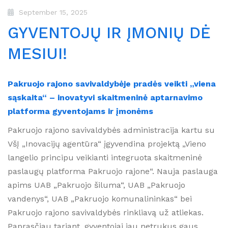
September 15, 2025
GYVENTOJŲ IR ĮMONIŲ DĖ
MESIUI!
Pakruojo rajono savivaldybėje pradės veikti „viena
sąskaita“ – inovatyvi skaitmeninė aptarnavimo
platforma gyventojams ir įmonėms
Pakruojo rajono savivaldybės administracija kartu su
VšĮ „Inovacijų agentūra“ įgyvendina projektą „Vieno
langelio principu veikianti integruota skaitmeninė
paslaugų platforma Pakruojo rajone“. Nauja paslauga
apims UAB „Pakruojo šiluma“, UAB „Pakruojo
vandenys“, UAB „Pakruojo komunalininkas“ bei
Pakruojo rajono savivaldybės rinkliavą už atliekas.
Paprasčiau tariant, gyventojai jau netrukus gaus