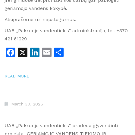
įrenginiuose dėl profilaktikos darbų gali pablogėti
geriamojo vandens kokybė.
Atsiprašome už nepatogumus.
UAB „Pakruojo vandentiekis” administracija, tel. +370
421 61229
Facebook
X
LinkedIn
Email
Share
READ MORE
March 30, 2026
UAB „Pakruojo vandentiekis” pradeda įgyvendinti
projektą „GERIAMOJO VANDENS TIEKIMO IR