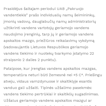
Prasidėjus šaltajam periodui UAB „Pakruojo
vandentiekis” prašo individualių namų šeimininkų,
įmonių vadovų, daugiabučių namų administratorių
užtikrinti vandens vartotojų geriamojo vandens
naudojimo įrenginių, tarp jų ir geriamojo vandens
apskaitos mazgo, priežiūros reikalavimų vykdymą
(vadovaujantis Lietuvos Respublikos geriamojo
vandens tiekimo ir nuotekų tvarkymo įstatymo 22
straipsnio 2 dalies 2 punktu).
Patalpose, kur įrengtas vandens apskaitos mazgas,
temperatūra neturi būti žemesnė nei +5 C°. Priešingu
atveju, vidaus vamzdynuose ir skaitiklyje esantis
vanduo gali užšalti. Tipinės užšalimo pasekmės:
vandens tiekimo pertrūkiai ir skaitiklių sugadinimas.
Užšalus geriamojo vandens apskaitos mazgui ar