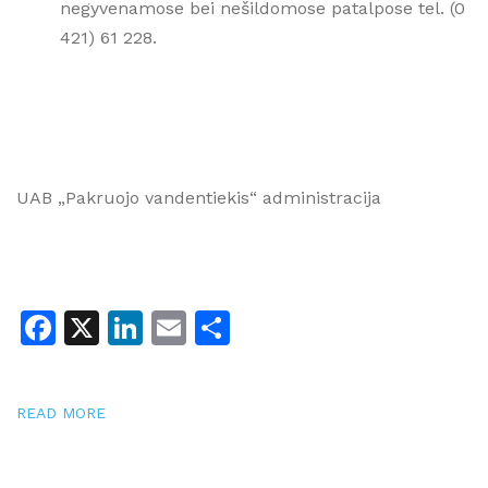
negyvenamose bei nešildomose patalpose tel. (0
421) 61 228.
UAB „Pakruojo vandentiekis“ administracija
Facebook
X
LinkedIn
Email
Share
READ MORE