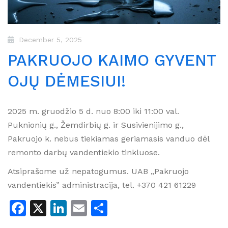
December 5, 2025
PAKRUOJO KAIMO GYVENT
OJŲ DĖMESIUI!
2025 m. gruodžio 5 d. nuo 8:00 iki 11:00 val.
Puknionių g., Žemdirbių g. ir Susivienijimo g.,
Pakruojo k. nebus tiekiamas geriamasis vanduo dėl
remonto darbų vandentiekio tinkluose.
Atsiprašome už nepatogumus. UAB „Pakruojo
vandentiekis” administracija, tel. +370 421 61229
Facebook
X
LinkedIn
Email
Share