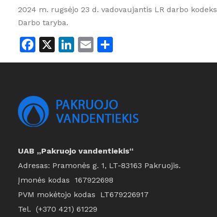
2024 m. rugsėjo 23 d. vadovaujantis LR darbo kodekso
Darbo taryba.
Facebook
X
LinkedIn
Email
Share
UAB „Pakruojo vandentiekis“
Adresas: Pramonės g. 1, LT-83163 Pakruojis.
Įmonės kodas 167922698
PVM mokėtojo kodas LT679226917
Tel. (+370 421) 61229