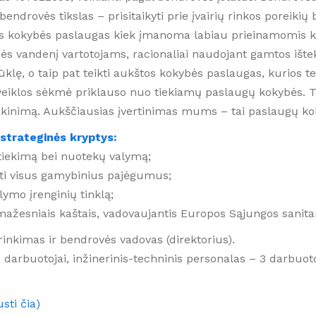
 AUKCIONAI
bendrovės tikslas – prisitaikyti prie įvairių rinkos poreikių
vimo dokumentai
os kokybės paslaugas kiek įmanoma labiau prieinamomis kli
s vandenį vartotojams, racionaliai naudojant gamtos ištekli
nė sauga
klę, o taip pat teikti aukštos kokybės paslaugas, kurios te
eiklos sėkmė priklauso nuo tiekiamų paslaugų kokybės. Tod
nkinimą. Aukščiausias įvertinimas mums – tai paslaugų kok
strateginės kryptys:
tiekimą bei nuotekų valymą;
oti visus gamybinius pajėgumus;
mo įrenginių tinklą;
žesniais kaštais, vadovaujantis Europos Sąjungos sanitar
inkimas ir bendrovės vadovas (direktorius).
 5 darbuotojai, inžinerinis-techninis personalas – 3 darbuot
sti čia)