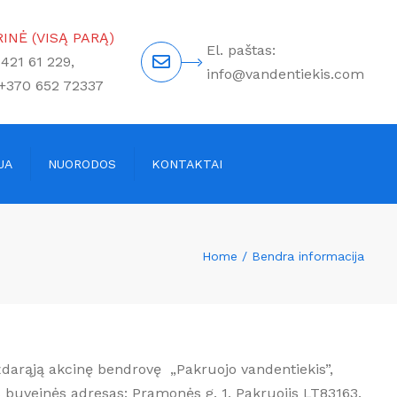
×
INĖ (VISĄ PARĄ)
El. paštas:
 421 61 229,
info@vandentiekis.com
 +370 652 72337
JA
NUORODOS
KONTAKTAI
Home
Bendra informacija
darąją akcinę bendrovę „Pakruojo vandentiekis”,
 buveinės adresas: Pramonės g. 1, Pakruojis LT83163.