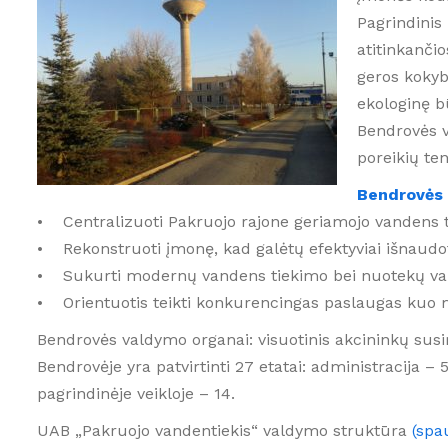
Asmens duomenų
VIEŠI
Pagrindinis 
tvarkymas
Plana
atitinkanči
geros kokybė
Civili
ekologinę bū
Bendrovės v
poreikių te
Bendrovės 
• Centralizuoti Pakruojo rajone geriamojo vandens 
• Rekonstruoti įmonę, kad galėtų efektyviai išnaud
• Sukurti modernų vandens tiekimo bei nuotekų valy
• Orientuotis teikti konkurencingas paslaugas kuo ma
Bendrovės valdymo organai: visuotinis akcininkų susir
Bendrovėje yra patvirtinti 27 etatai: administracija –
pagrindinėje veikloje – 14.
UAB „Pakruojo vandentiekis“ valdymo struktūra
(spau