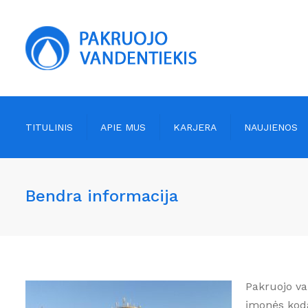
TITULINIS
APIE MUS
KARJERA
NAUJIENOS
Bendra informacija
Vande
Bendra informacija
Valdymas
Nuote
Vizija, misija
Atask
Projektai
Viešie
Darbo užmokestis
Teiki
Pakruojo va
įmonės koda