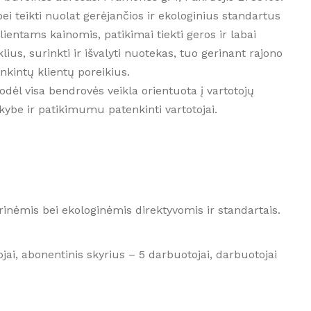
 bei teikti nuolat gerėjančios ir ekologinius standartus
entams kainomis, patikimai tiekti geros ir labai
us, surinkti ir išvalyti nuotekas, tuo gerinant rajono
nkintų klientų poreikius.
ėl visa bendrovės veikla orientuota į vartotojų
ybe ir patikimumu patenkinti vartotojai.
inėmis bei ekologinėmis direktyvomis ir standartais.
ojai, abonentinis skyrius – 5 darbuotojai, darbuotojai