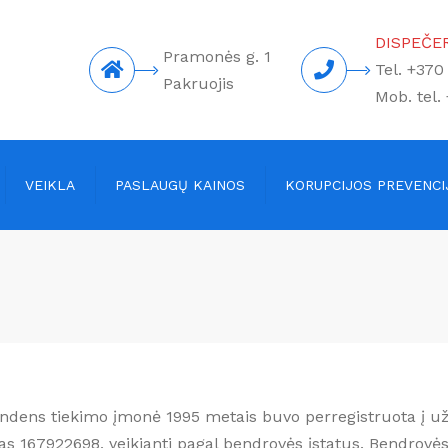
DISPEČER
Pramonės g. 1
Tel. +370
Pakruojis
Mob. tel.
VEIKLA
PASLAUGŲ KAINOS
KORUPCIJOS PREVENCI
ns tiekimas
Vandens kainos
gyventojams
kų tvarkymas
Vandens kainos įmonėms
aitos
Kitų paslaugų kainos
ji pirkimai
amos paslaugos
ndens tiekimo įmonė 1995 metais buvo perregistruota į už
s 167922698, veikianti pagal bendrovės įstatus. Bendrovės