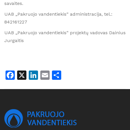
savaites.
UAB „Pakruojo vandentiekis“ administracija, tel.:
842161227
UAB „Pakruojo vandentiekis“ projektų vadovas Dainius
Jurgaitis
Facebook
X
LinkedIn
Email
Share