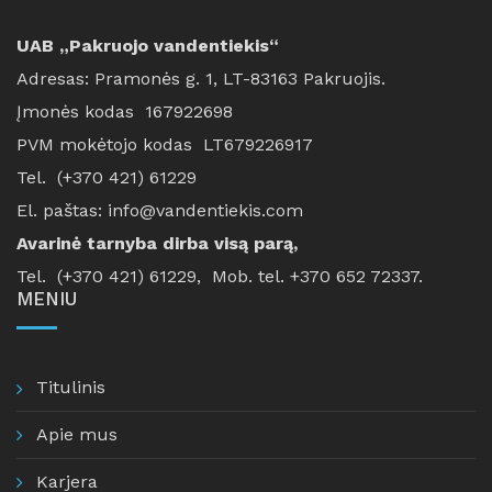
UAB „Pakruojo vandentiekis“
Adresas: Pramonės g. 1, LT-83163 Pakruojis.
Įmonės kodas 167922698
PVM mokėtojo kodas LT679226917
Tel. (+370 421) 61229
El. paštas: info@vandentiekis.com
Avarinė tarnyba dirba visą parą,
Tel. (+370 421) 61229, Mob. tel. +370 652 72337.
MENIU
Titulinis
Apie mus
Karjera