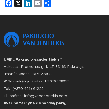
Facebook
X
LinkedIn
Email
Share
UAB „Pakruojo vandentiekis“
Adresas: Pramonės g. 1, LT-83163 Pakruojis.
Įmonės kodas 167922698
PVM mokėtojo kodas LT679226917
Tel. (+370 421) 61229
El. paštas: info@vandentiekis.com
Avarinė tarnyba dirba visą parą,